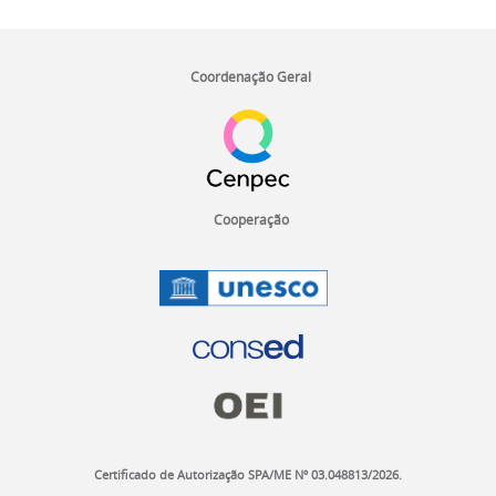
I
n
Coordenação Geral
í
c
i
o
d
o
Cooperação
r
o
d
a
p
é
.
Certificado de Autorização SPA/ME Nº 03.048813/2026.