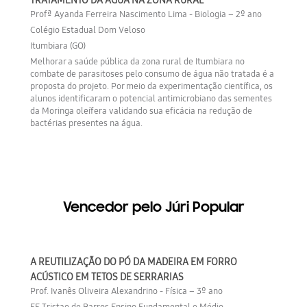
TRATAMENTO DA ÁGUA NA ZONA RURAL
Profª Ayanda Ferreira Nascimento Lima - Biologia – 2º ano
Colégio Estadual Dom Veloso
Itumbiara (GO)
Melhorar a saúde pública da zona rural de Itumbiara no
combate de parasitoses pelo consumo de água não tratada é a
proposta do projeto. Por meio da experimentação científica, os
alunos identificaram o potencial antimicrobiano das sementes
da Moringa oleífera validando sua eficácia na redução de
bactérias presentes na água.
Vencedor pelo Júri Popular
A REUTILIZAÇÃO DO PÓ DA MADEIRA EM FORRO
ACÚSTICO EM TETOS DE SERRARIAS
Prof. Ivanês Oliveira Alexandrino - Física – 3º ano
EE Tristao de Barros Ensino Fundamental e Médio