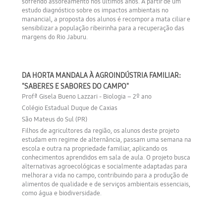
sofrendo assoreamento nos últimos anos. A partir de um
estudo diagnóstico sobre os impactos ambientais no
manancial, a proposta dos alunos é recompor a mata ciliar e
sensibilizar a população ribeirinha para a recuperação das
margens do Rio Jaburu.
DA HORTA MANDALA À AGROINDÚSTRIA FAMILIAR:
"SABERES E SABORES DO CAMPO"
Profª Gisela Bueno Lazzari - Biologia – 2º ano
Colégio Estadual Duque de Caxias
São Mateus do Sul (PR)
Filhos de agricultores da região, os alunos deste projeto
estudam em regime de alternância, passam uma semana na
escola e outra na propriedade familiar, aplicando os
conhecimentos aprendidos em sala de aula. O projeto busca
alternativas agroecológicas e socialmente adaptadas para
melhorar a vida no campo, contribuindo para a produção de
alimentos de qualidade e de serviços ambientais essenciais,
como água e biodiversidade.