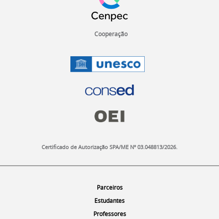
o
d
o
Cooperação
r
o
d
a
p
é
.
Certificado de Autorização SPA/ME Nº 03.048813/2026.
O
Menu
Parceiros
s
Menu
Estudantes
m
e
Menu
Professores