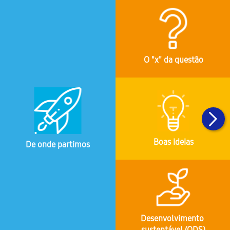
O "x" da questão
Boas ideias
De onde partimos
Desenvolvimento 
sustentável (ODS)