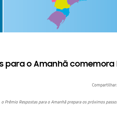
c
p
i
a
p
l
a
.
l
.
as para o Amanhã comemora 
Compartilhar
, o Prêmio Respostas para o Amanhã prepara os próximos passo