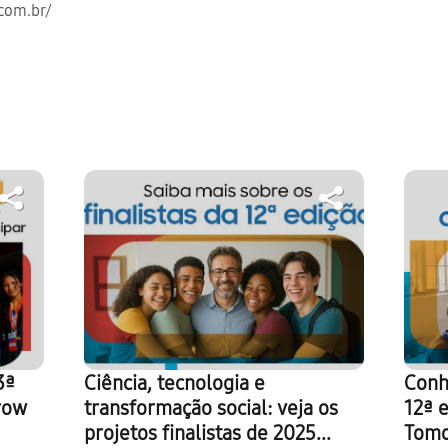
.com.br/
3ª
Ciência, tecnologia e
Conh
row
transformação social: veja os
12ª e
projetos finalistas de 2025...
Tomo