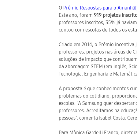
O
Prêmio Respostas para o Amanhã[
Este ano, foram
919 projetos inscrit
professores inscritos, 35% já havia
contou com escolas de todos os estad
Criado em 2014, o Prêmio incentiva 
professores, projetos nas áreas de C
soluções de impacto que contribuam 
da abordagem STEM (em inglês, Scie
Tecnologia, Engenharia e Matemática
A proposta é que conhecimentos curr
problemas do cotidiano, proporcion
escolas. “A Samsung quer despertar o
professores. Acreditamos na educaçã
pessoas”, comenta Isabel Costa, Ger
Para Mônica Gardelli Franco, diret