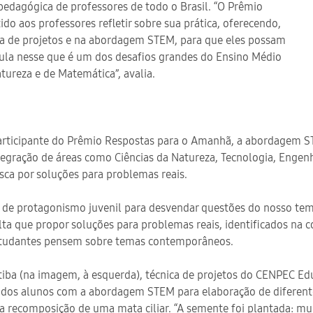
pedagógica de professores de todo o Brasil. “O Prêmio
o aos professores refletir sobre sua prática, oferecendo,
a de projetos e na abordagem STEM, para que eles possam
aula nesse que é um dos desafios grandes do Ensino Médio
atureza e de Matemática”, avalia.
participante do Prêmio Respostas para o Amanhã, a abordagem 
integração de áreas como Ciências da Natureza, Tecnologia, Enge
sca por soluções para problemas reais.
 de protagonismo juvenil para desvendar questões do nosso tem
ta que propor soluções para problemas reais, identificados na
estudantes pensem sobre temas contemporâneos.
tiba
(na imagem, à esquerda)
, técnica de projetos do CENPEC Ed
dos alunos com a abordagem STEM para elaboração de diferente
a recomposição de uma mata ciliar. “A semente foi plantada: mu