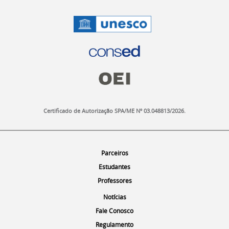
o
d
a
p
é
.
Certificado de Autorização SPA/ME Nº 03.048813/2026.
O
Menu
Parceiros
s
Menu
Estudantes
m
e
Menu
Professores
s
Menu
Notícias
m
Menu
Fale Conosco
o
s
Menu
Regulamento