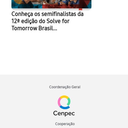
Conheça os semifinalistas da
12ª edição do Solve for
Tomorrow Brasil...
I
n
Coordenação Geral
í
c
i
o
d
o
Cooperação
r