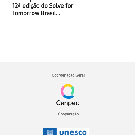
12ª edição do Solve for
Tomorrow Brasil...
I
n
Coordenação Geral
í
c
i
o
d
o
Cooperação
r
o
d